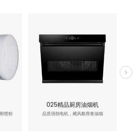
机
HT-580机械
卷油烟
高温煅烧蓝搪瓷防腐内胆