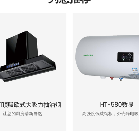
HT-580数显
025精品厨房油烟
度低碳钢板，外壳静电吸附喷粉
品质强劲电机，飓风般席