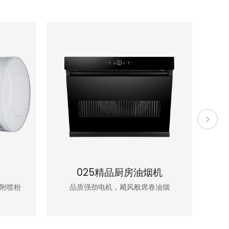
025精品厨房油烟机
B
附喷粉
品质强劲电机，飓风般席卷油烟