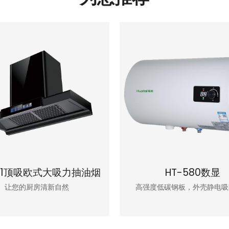
H11顶吸欧式大吸力抽油烟
HT-580数显
机
让您的厨房清新自然
高强度低碳钢板，外壳静电吸