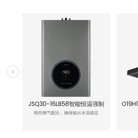
气灶
JSQ30-16LB58智能恒温强制
O19
式燃气热水器
精控燃气配比，确保输出水温稳定