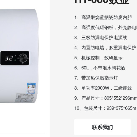
1、高温煅烧蓝搪瓷防腐内胆
2、高强度低碳钢板，外壳静电
3、三极防漏电保护电源线
4、内置防电墙，多重漏电保护
5、机械控制，数码显示
6、60L，不带混水阀花洒
7、带加热保温指示灯
8、单功率2000W，二级能效
9、产品尺寸：805*552*296m
10、包装尺寸：939*375*665
联系我们