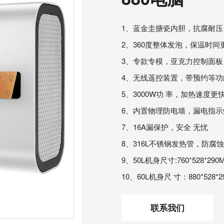
1、蓝金圭搪瓷内胆，抗腐耐
2、360度整体发泡，保温时间
3、专款专模，亚克力控制面板
4、无线遥控装置，带预约等功
5、3000W功 率，加热速度更
6、内置物理防电墙，漏电指
7、16A漏保护，安全 无忧
8、316L不锈钢发热管，防腐蚀
9、50L机身尺寸:760*528*290
10、60L机身尺 寸：880*528*2
联系我们