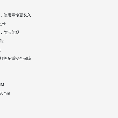
压，使用寿命更长久
更长
，简洁美观
能
快
示灯等多重安全保障
MM
90mm