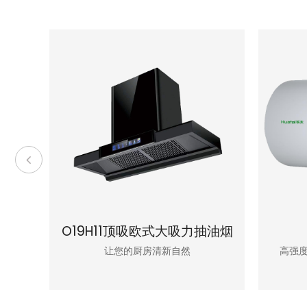
温强制
O19H11顶吸欧式大吸力抽油烟
机
稳定
让您的厨房清新自然
高强