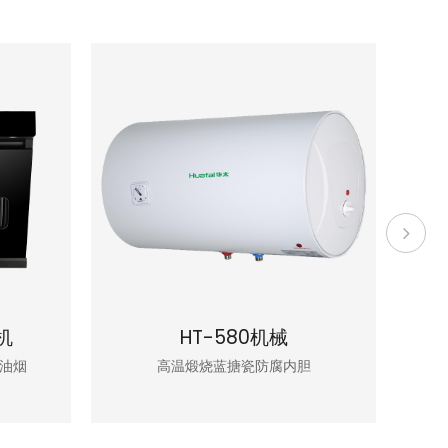
机
HT-580机械
油烟
高温煅烧蓝搪瓷防腐内胆