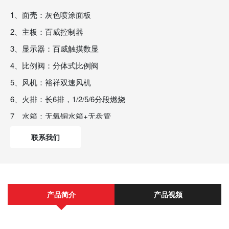
1、面壳：灰色喷涂面板
2、主板：百威控制器
3、显示器：百威触摸数显
4、比例阀：分体式比例阀
5、风机：裕祥双速风机
6、火排：长6排，1/2/5/6分段燃烧
7、水箱：无氧铜水箱+无盘管
8、电源线：带漏保电源线
联系我们
9、能效：二级
10、机身尺寸：550*350*170mm
产品简介
产品视频