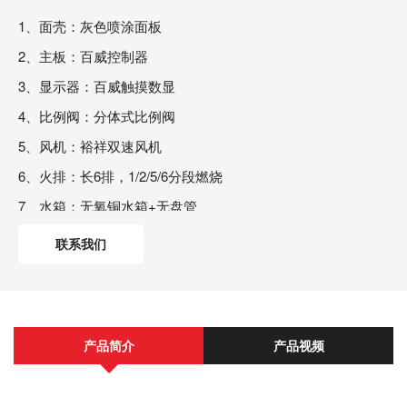
1、面壳：灰色喷涂面板
2、主板：百威控制器
3、显示器：百威触摸数显
4、比例阀：分体式比例阀
5、风机：裕祥双速风机
6、火排：长6排，1/2/5/6分段燃烧
7、水箱：无氧铜水箱+无盘管
8、电源线：带漏保电源线
联系我们
9、能效：二级
10、机身尺寸：550*350*170mm
产品简介
产品视频