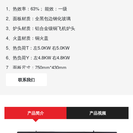
1、热效率：63%； 能效：一级
2、面板材质：全黑包边钢化玻璃
3、炉头材质：铝合金镶铜飞机炉头
4、火盖材质：铜火盖
5、热负荷T：左5.0KW 右5.0KW
6、热负荷Y：左4.8KW 右4.8KW
7、面板尺寸：750mm*430mm
8、开孔尺寸：650*350mm
联系我们
9、纸箱尺寸：815*485*205mm
10、熄火保护：热电偶熄保
产品简介
产品视频