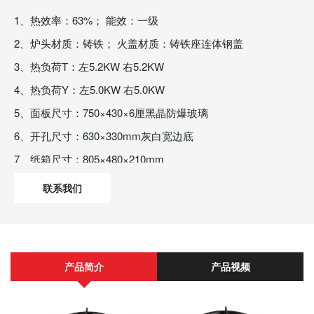
1、热效率：63%； 能效：一级
2、炉头材质：铸铁； 火盖材质：铸铁座连体钢盖
3、热负荷T：左5.2KW 右5.2KW
4、热负荷Y：左5.0KW 右5.0KW
5、面板尺寸：750×430×6厘黑晶防爆玻璃
6、开孔尺寸：630×330mm灰白宽边底
7、纸箱尺寸：805×480×210mm
8、熄火保护：热电偶熄保
联系我们
产品简介
产品视频